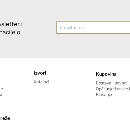
sletter i
macije o
Izvori
Kupovina
Katalozi
Dostava i povrat
ce
Opći uvjeti online
ća
Plaćanje
reže