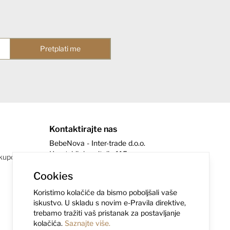
Pretplati me
Kontaktirajte nas
BebeNova - Inter-trade d.o.o.
Hrvatskih branitelja 115
 kupovine
35208 Ruščica
Cookies
info@bebenova.eu
+385 35 404 011
Koristimo kolačiće da bismo poboljšali vaše
iskustvo. U skladu s novim e-Pravila direktive,
trebamo tražiti vaš pristanak za postavljanje
kolačića.
Saznajte više.