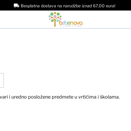
Besplatna dostava na narudžbe iznad 67,00 eura!
stvari i uredno posložene predmete u vrtićima i školama.