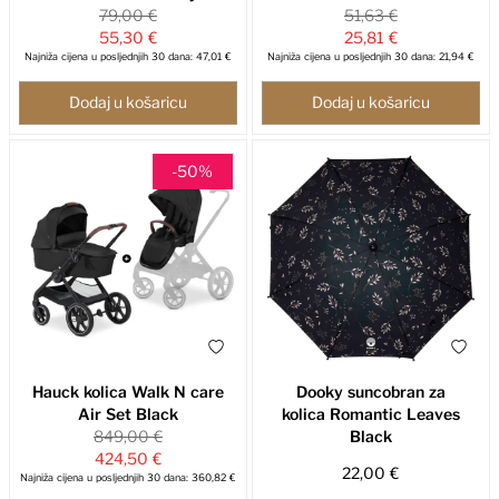
79,00 €
51,63 €
55,30 €
25,81 €
Najniža cijena u posljednjih 30 dana: 47,01 €
Najniža cijena u posljednjih 30 dana: 21,94 €
Dodaj u košaricu
Dodaj u košaricu
-50%
Hauck kolica Walk N care
Dooky suncobran za
Air Set Black
kolica Romantic Leaves
849,00 €
Black
424,50 €
22,00 €
Najniža cijena u posljednjih 30 dana: 360,82 €