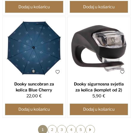
Dodaj u košaricu
Dodaj u košaricu
Dooky suncobran za
Dooky sigurnosna svjetla
kolica Blue Cherry
za kolica (komplet od 2)
22,00 €
5,90 €
Dodaj u košaricu
Dodaj u košaricu
1
2
3
4
5