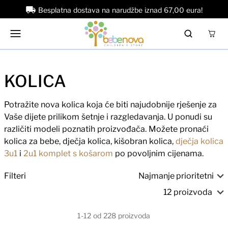
Besplatna dostava na narudžbe iznad 67,00 eura!
KOLICA
Potražite nova kolica koja će biti najudobnije rješenje za
Vaše dijete prilikom šetnje i razgledavanja. U ponudi su
različiti modeli poznatih proizvođača. Možete pronaći
kolica za bebe, dječja kolica, kišobran kolica,
dječja kolica
3u1
i
2u1 komplet s košarom
po povoljnim cijenama.
Filteri
1-12 od 228 proizvoda