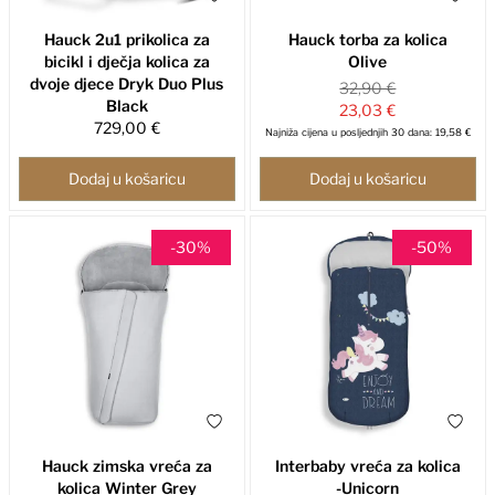
Hauck 2u1 prikolica za
Hauck torba za kolica
bicikl i dječja kolica za
Olive
dvoje djece Dryk Duo Plus
32,90 €
Black
23,03 €
729,00 €
Najniža cijena u posljednjih 30 dana: 19,58 €
Dodaj u košaricu
Dodaj u košaricu
-30%
-50%
Hauck zimska vreća za
Interbaby vreća za kolica
kolica Winter Grey
-Unicorn