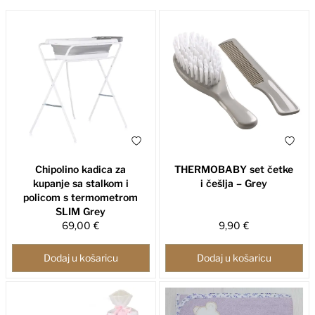
Chipolino kadica za
THERMOBABY set četke
kupanje sa stalkom i
i češlja – Grey
policom s termometrom
SLIM Grey
69,00 €
9,90 €
Dodaj u košaricu
Dodaj u košaricu