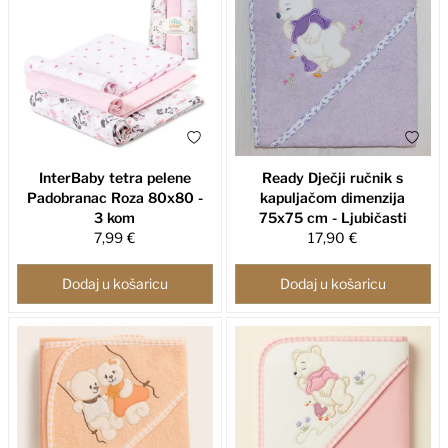
InterBaby tetra pelene
Ready Dječji ručnik s
Padobranac Roza 80x80 -
kapuljačom dimenzija
3 kom
75x75 cm - Ljubičasti
7,99 €
17,90 €
Dodaj u košaricu
Dodaj u košaricu