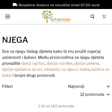
Besplatna dostava na narudžbe iznad 67,00 eura!
NJEGA
Sve za njegu Vašeg djeteta kako bi mu pružili osjećaj
udobnosti i ljubavi. Među proizvodima za njegu djeteta
pronađite
dječji ogrtač
,
dječje ručnike
,
dječje pelene
,
dječje sjedalice za wc
,
inhalator za djecu i bebe
,
kadice za
bebe
i brojni drugi proizvodi.
Filteri
1-12 od 162 proizvoda